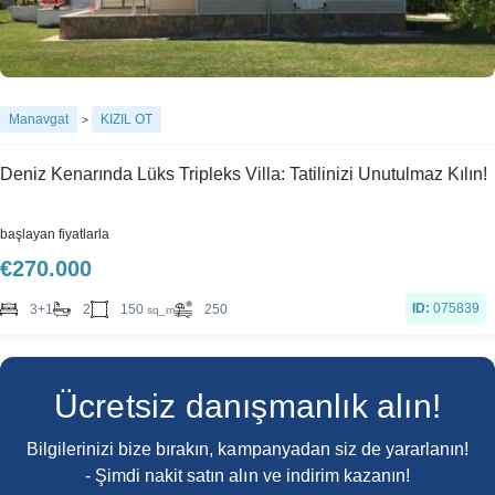
Manavgat
KIZIL OT
>
Deniz Kenarında Lüks Tripleks Villa: Tatilinizi Unutulmaz Kılın!
başlayan fiyatlarla
€
270.000
ID:
075839
150
3+1
2
250
sq_m
Ücretsiz danışmanlık alın!
Bilgilerinizi bize bırakın, kampanyadan siz de yararlanın!
- Şimdi nakit satın alın ve indirim kazanın!