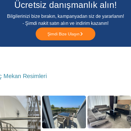
Ücretsiz danışmanlık alın!
Bilgilerinizi bize bırakın, kampanyadan siz de yararlanın!
- Şimdi nakit satın alın ve indirim kazanın!
Şimdi Bize Ulaşın
ç Mekan Resimleri