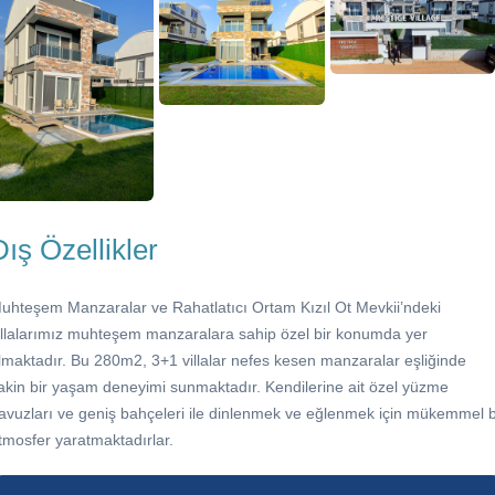
Dış Özellikler
uhteşem Manzaralar ve Rahatlatıcı Ortam Kızıl Ot Mevkii’ndeki
illalarımız muhteşem manzaralara sahip özel bir konumda yer
lmaktadır. Bu 280m2, 3+1 villalar nefes kesen manzaralar eşliğinde
akin bir yaşam deneyimi sunmaktadır. Kendilerine ait özel yüzme
avuzları ve geniş bahçeleri ile dinlenmek ve eğlenmek için mükemmel b
tmosfer yaratmaktadırlar.