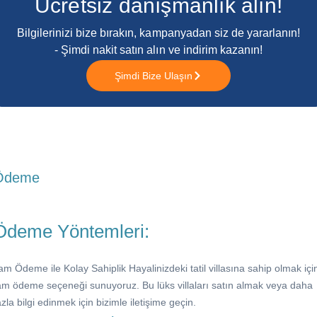
Ücretsiz danışmanlık alın!
Bilgilerinizi bize bırakın, kampanyadan siz de yararlanın!
- Şimdi nakit satın alın ve indirim kazanın!
Şimdi Bize Ulaşın
Ödeme
Ödeme Yöntemleri:
am Ödeme ile Kolay Sahiplik Hayalinizdeki tatil villasına sahip olmak içi
am ödeme seçeneği sunuyoruz. Bu lüks villaları satın almak veya daha
azla bilgi edinmek için bizimle iletişime geçin.