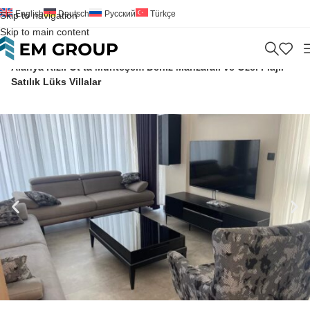
English
Deutsch
Русский
Türkçe
Skip to navigation
Skip to main content
Home
>
Villa
>
Satılık
>
Antalya
>
Manavgat
>
KIZIL OT
>
Alanya Kızıl Ot’ta Muhteşem Deniz Manzaralı ve Özel Plajlı
Satılık Lüks Villalar