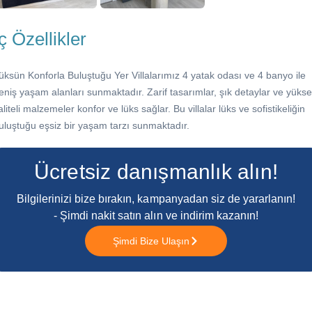
İç Özellikler
üksün Konforla Buluştuğu Yer Villalarımız 4 yatak odası ve 4 banyo ile
eniş yaşam alanları sunmaktadır. Zarif tasarımlar, şık detaylar ve yüks
aliteli malzemeler konfor ve lüks sağlar. Bu villalar lüks ve sofistikeliğin
uluştuğu eşsiz bir yaşam tarzı sunmaktadır.
Ücretsiz danışmanlık alın!
Bilgilerinizi bize bırakın, kampanyadan siz de yararlanın!
- Şimdi nakit satın alın ve indirim kazanın!
Şimdi Bize Ulaşın