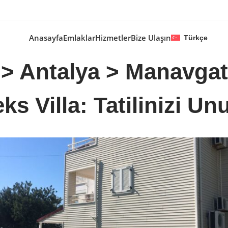
Anasayfa
Emlaklar
Hizmetler
Bize Ulaşın
Türkçe
>
Antalya
>
Manavgat
s Villa: Tatilinizi Un