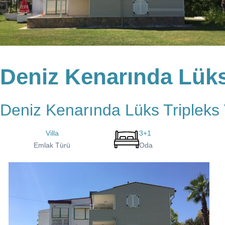
Deniz Kenarında Lüks T
Deniz Kenarında Lüks Tripleks Vi
Villa
3+1
Emlak Türü
Oda