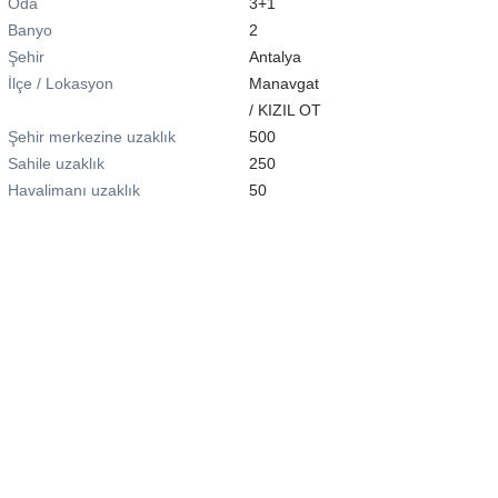
Oda
3+1
Banyo
2
Şehir
Antalya
İlçe / Lokasyon
Manavgat
/
KIZIL OT
Şehir merkezine uzaklık
500
Sahile uzaklık
250
Havalimanı uzaklık
50