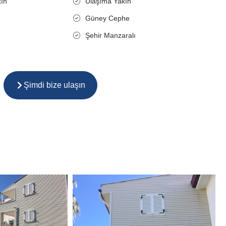
kın
Ulaşıma Yakın
Güney Cephe
Şehir Manzaralı
Şimdi bize ulaşın