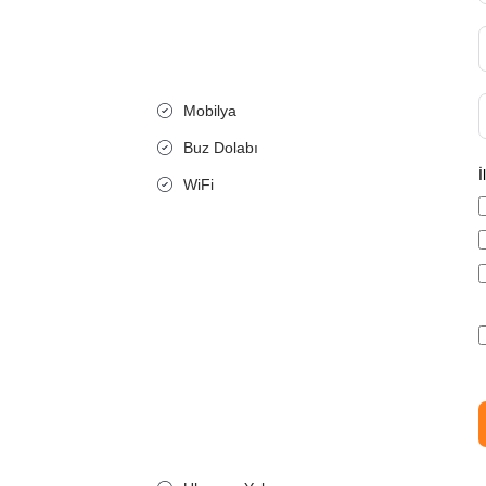
Mobilya
Buz Dolabı
İ
WiFi