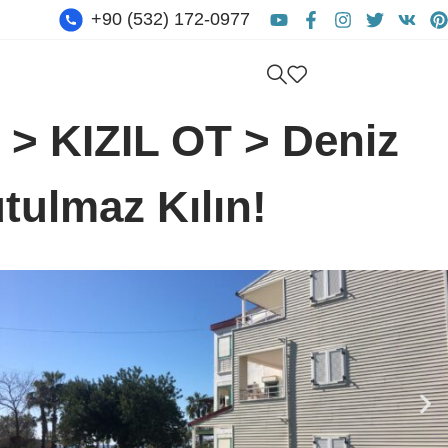
+90 (532) 172-0977
Hemen iletişime geçin
>
KIZIL OT
>
Deniz
utulmaz Kılın!