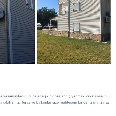
ıya yaşamaktadır. Güne enerjik bir başlangıç yapmak için kumsalın
şlayabilirsiniz. Teras ve balkonlar size muhteşem bir deniz manzarası