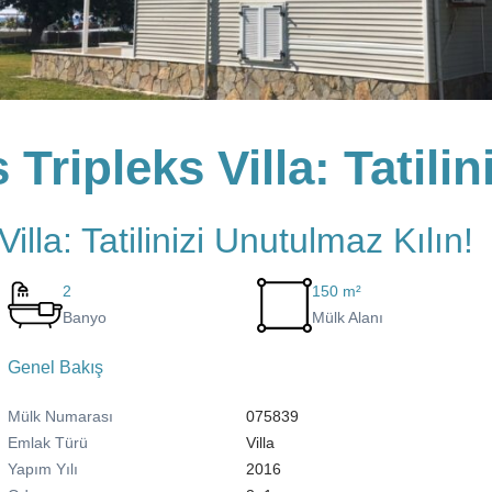
ripleks Villa: Tatilin
lla: Tatilinizi Unutulmaz Kılın!
2
150 m²
Banyo
Mülk Alanı
Genel Bakış
Mülk Numarası
075839
Emlak Türü
Villa
Yapım Yılı
2016