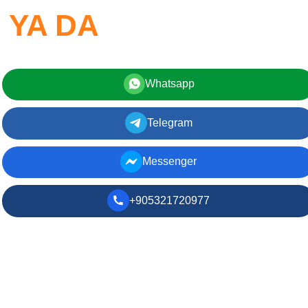
YA DA
Whatsapp
Telegram
Messenger
+905321720977