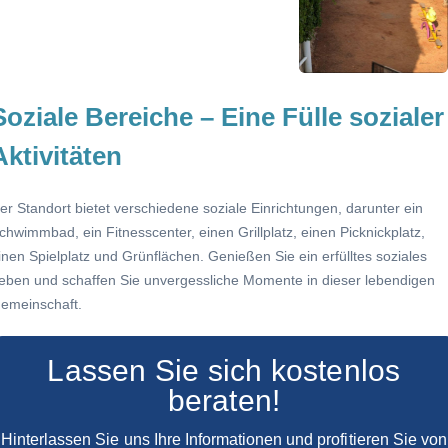
Soziale Bereiche – Eine Fülle sozialer
Aktivitäten
er Standort bietet verschiedene soziale Einrichtungen, darunter ein
chwimmbad, ein Fitnesscenter, einen Grillplatz, einen Picknickplatz,
inen Spielplatz und Grünflächen. Genießen Sie ein erfülltes soziales
eben und schaffen Sie unvergessliche Momente in dieser lebendigen
emeinschaft.
Lassen Sie sich kostenlos
beraten!
Hinterlassen Sie uns Ihre Informationen und profitieren Sie von