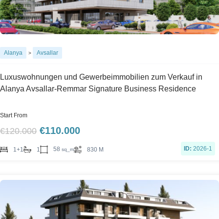
Alanya
Avsallar
>
Luxuswohnungen und Gewerbeimmobilien zum Verkauf in
Alanya Avsallar-Remmar Signature Business Residence
Start From
€
110.000
€
120.000
ID:
2026-1
58
1+1
1
830 M
sq_m