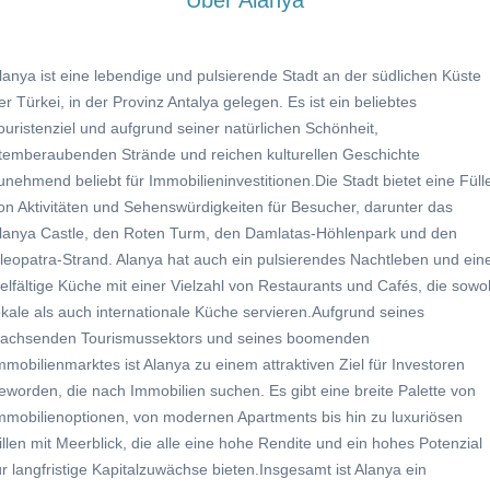
lanya ist eine lebendige und pulsierende Stadt an der südlichen Küste
er Türkei, in der Provinz Antalya gelegen. Es ist ein beliebtes
ouristenziel und aufgrund seiner natürlichen Schönheit,
temberaubenden Strände und reichen kulturellen Geschichte
unehmend beliebt für Immobilieninvestitionen.Die Stadt bietet eine Füll
on Aktivitäten und Sehenswürdigkeiten für Besucher, darunter das
lanya Castle, den Roten Turm, den Damlatas-Höhlenpark und den
leopatra-Strand. Alanya hat auch ein pulsierendes Nachtleben und ein
ielfältige Küche mit einer Vielzahl von Restaurants und Cafés, die sowo
okale als auch internationale Küche servieren.Aufgrund seines
achsenden Tourismussektors und seines boomenden
mmobilienmarktes ist Alanya zu einem attraktiven Ziel für Investoren
eworden, die nach Immobilien suchen. Es gibt eine breite Palette von
mmobilienoptionen, von modernen Apartments bis hin zu luxuriösen
illen mit Meerblick, die alle eine hohe Rendite und ein hohes Potenzial
ür langfristige Kapitalzuwächse bieten.Insgesamt ist Alanya ein