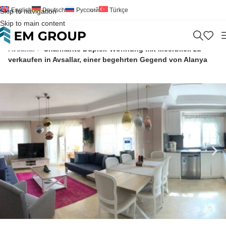
English
Deutsch
Русский
Türkçe
Skip to navigation
Skip to main content
Home
>
Wohnung
>
Zu Verkaufen
>
Antalya
>
Alanya
>
Avsallar
>
Charmante Duplex-Wohnung mit Meerblick zu
verkaufen in Avsallar, einer begehrten Gegend von Alanya