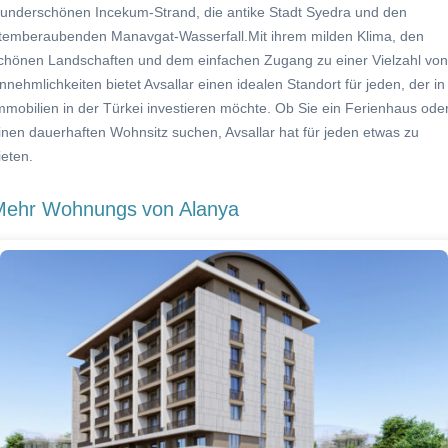
underschönen Incekum-Strand, die antike Stadt Syedra und den
temberaubenden Manavgat-Wasserfall.Mit ihrem milden Klima, den
chönen Landschaften und dem einfachen Zugang zu einer Vielzahl von
nnehmlichkeiten bietet Avsallar einen idealen Standort für jeden, der in
mmobilien in der Türkei investieren möchte. Ob Sie ein Ferienhaus ode
inen dauerhaften Wohnsitz suchen, Avsallar hat für jeden etwas zu
ieten.
Mehr Wohnungs
von Alanya