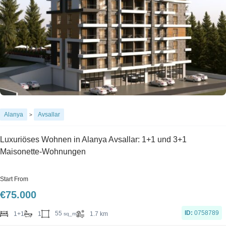
Alanya
Avsallar
>
Luxuriöses Wohnen in Alanya Avsallar: 1+1 und 3+1
Maisonette-Wohnungen
Start From
€
75.000
ID:
0758789
55
1+1
1
1.7 km
sq_m