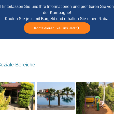
Hinterlassen Sie uns Ihre Informationen und profitieren Sie von
der Kampagne!
- Kaufen Sie jetzt mit Bargeld und erhalten Sie einen Rabatt!
Kontaktieren Sie Uns Jetzt
oziale Bereiche