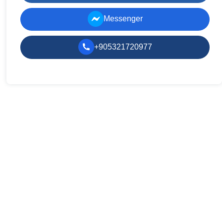
Messenger
+905321720977