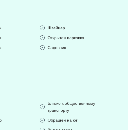
а
Швейцар
н
Открытая парковка
а
Садовник
Близко к общественному
транспорту
р
Обращён на юг
Вид на город