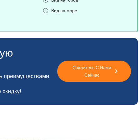
Вид на море
ную
Свяжитесь С Нами
Сейчас
сь преимуществами
 скидку!