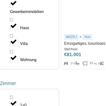
Gewerbeimmobilien
Haus
>
MEZİTLİ
Tece
Einzigartiges, luxuriöse
Villa
Start From
€
81.001
Wohnung
62
1+1
1
sq_m
Zimmer
1+0