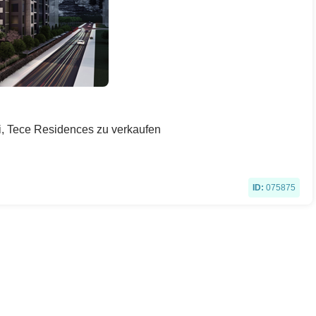
li, Tece Residences zu verkaufen
ID:
075875