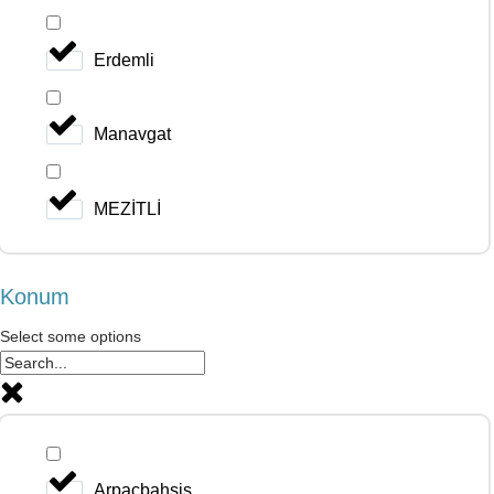
Erdemli
Manavgat
MEZİTLİ
Konum
Select some options
Arpaçbahşiş