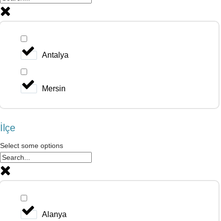
Antalya
Mersin
İlçe
Select some options
Alanya