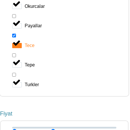
Okurcalar
Payallar
Tece
Tepe
Turkler
Fiyat