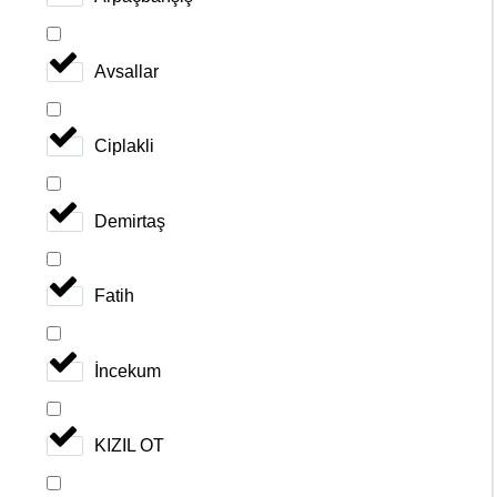
Avsallar
Ciplakli
Demirtaş
Fatih
İncekum
KIZIL OT