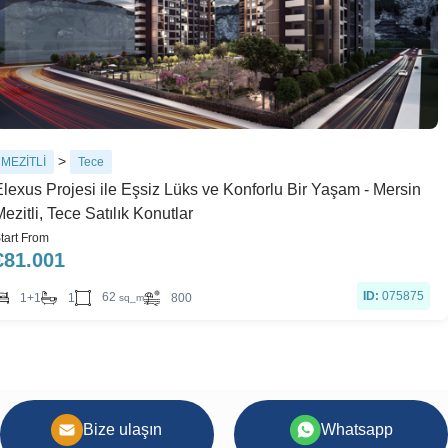
>
MEZİTLİ
Tece
Elexus Projesi ile Eşsiz Lüks ve Konforlu Bir Yaşam - Mersin
ezitli, Tece Satılık Konutlar
tart From
€
81.001
ID:
075875
62
1+1
1
800
sq_m
Bize ulaşın
Whatsapp