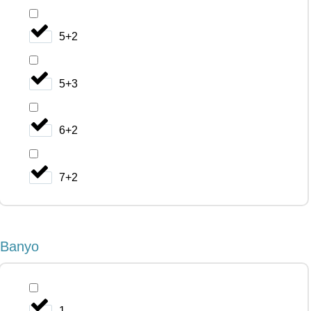
5+2
5+3
6+2
7+2
Banyo
1