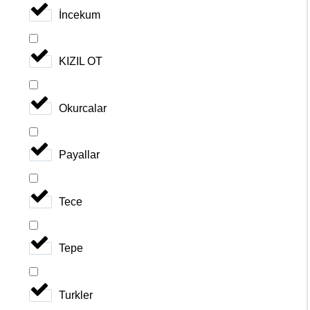
İncekum
KIZIL OT
Okurcalar
Payallar
Tece
Tepe
Turkler