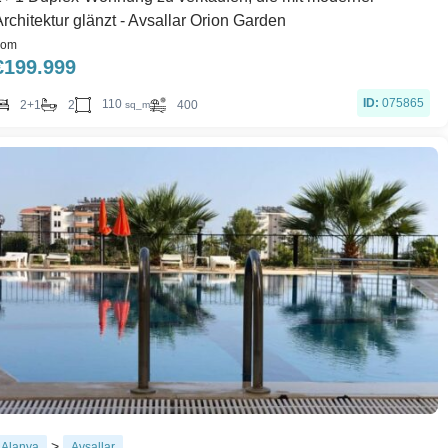
rchitektur glänzt - Avsallar Orion Garden
rom
€
199.999
ID:
075865
110
2+1
2
400
sq_m
>
Alanya
Avsallar