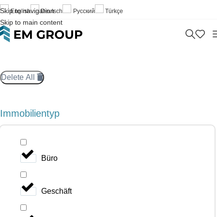
Skip to navigation
English
Deutsch
Русский
Türkçe
Skip to main content
Delete All
Immobilientyp
Büro
Geschäft