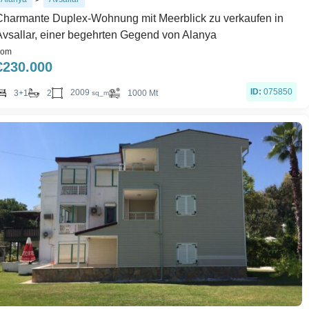
Charmante Duplex-Wohnung mit Meerblick zu verkaufen in
Avsallar, einer begehrten Gegend von Alanya
rom
€
230.000
ID:
075850
2009
3+1
2
1000 Mt
sq_m