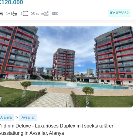
€
120.000
ID:
075862
50
1+1
1
800
sq_m
>
Alanya
Avsallar
Yıldırım Deluxe - Luxuriöses Duplex mit spektakulärer
Ausstattung in Avsallar, Alanya