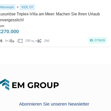
>
Manavgat
KIZIL OT
Luxuriöse Triplex-Villa am Meer: Machen Sie Ihren Urlaub
unvergesslich!
rom
€
270.000
ID:
075839
150
3+1
2
250
sq_m
Abonnieren Sie unseren Newsletter