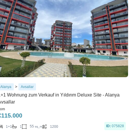
>
Alanya
Avsallar
1+1 Wohnung zum Verkauf in Yıldırım Deluxe Site - Alanya
Avsallar
rom
€
115.000
ID:
075828
55
1+1
1
1200
sq_m