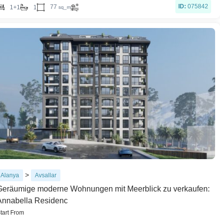
ID:
075842
77
1+1
1
sq_m
>
Alanya
Avsallar
Geräumige moderne Wohnungen mit Meerblick zu verkaufen:
Annabella Residenc
tart From