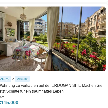
>
Alanya
Avsallar
Wohnung zu verkaufen auf der ERDOGAN SITE Machen Sie
etzt Schritte für ein traumhaftes Leben
rom
€
115.000