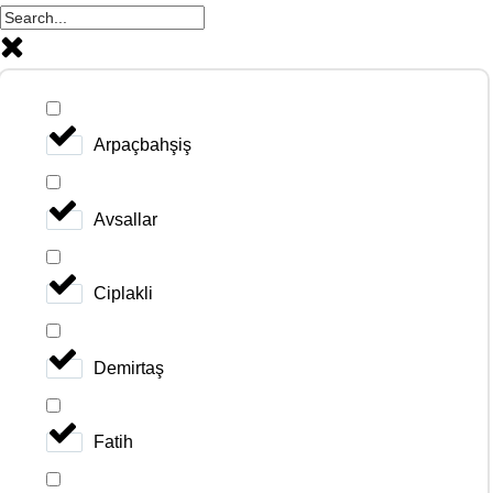
Arpaçbahşiş
Avsallar
Ciplakli
Demirtaş
Fatih