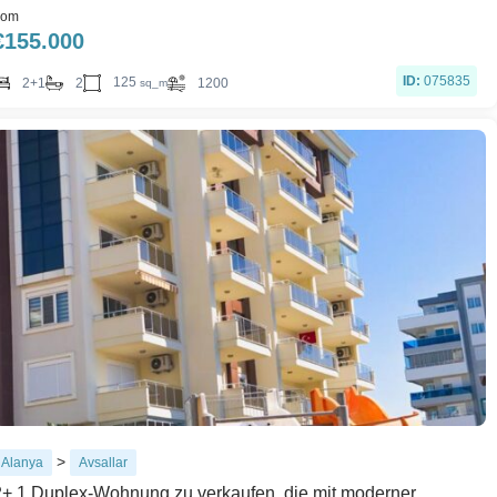
rom
€
155.000
ID:
075835
125
2+1
2
1200
sq_m
>
Alanya
Avsallar
2+ 1 Duplex-Wohnung zu verkaufen, die mit moderner