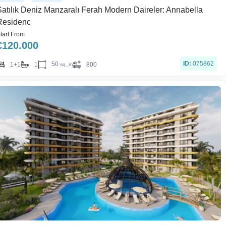
Satılık Deniz Manzaralı Ferah Modern Daireler: Annabella
Residenc
tart From
€
120.000
ID:
075862
50
1+1
1
800
sq_m