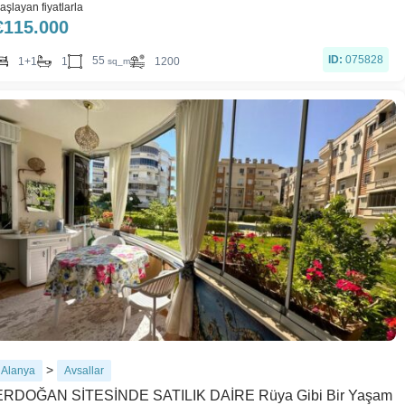
aşlayan fiyatlarla
€
115.000
ID:
075828
55
1+1
1
1200
sq_m
>
Alanya
Avsallar
ERDOĞAN SİTESİNDE SATILIK DAİRE Rüya Gibi Bir Yaşam