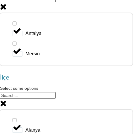
Antalya
Mersin
İlçe
Select some options
Alanya