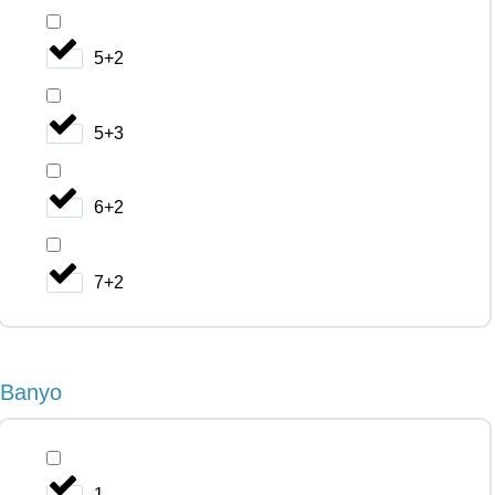
5+2
5+3
6+2
7+2
Banyo
1