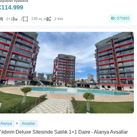
aşlayan fiyatlarla
€
114.999
ID:
075892
130
2+1
2
2 Km
sq_m
>
Alanya
Avsallar
ıldırım Deluxe Sitesinde Satılık 1+1 Daire - Alanya Avsallar