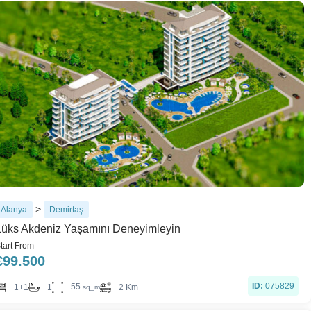
>
Alanya
Demirtaş
Lüks Akdeniz Yaşamını Deneyimleyin
tart From
€
99.500
ID:
075829
55
1+1
1
2 Km
sq_m