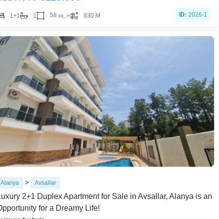
ID:
2026-1
58
1+1
1
830 M
sq_m
>
Alanya
Avsallar
Luxury 2+1 Duplex Apartment for Sale in Avsallar, Alanya is an
Opportunity for a Dreamy Life!