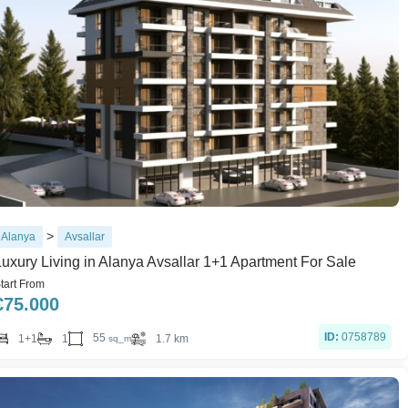
>
Alanya
Avsallar
Luxury Living in Alanya Avsallar 1+1 Apartment For Sale
tart From
€
75.000
ID:
0758789
55
1+1
1
1.7 km
sq_m