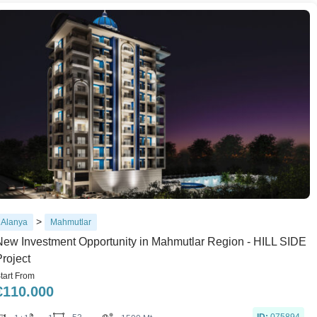
>
Alanya
Mahmutlar
New Investment Opportunity in Mahmutlar Region - HILL SIDE
Project
tart From
€
110.000