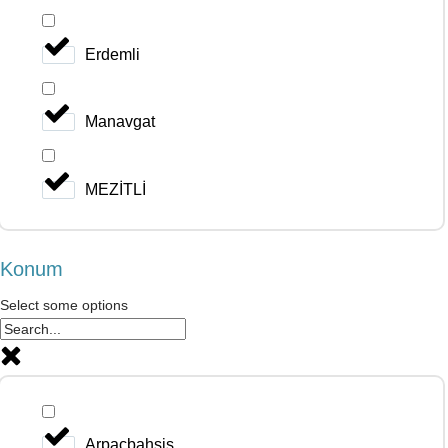
Erdemli
Manavgat
MEZİTLİ
Konum
Select some options
Arpaçbahşiş