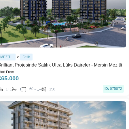
>
MEZİTLİ
Fatih
rilliant Projesinde Satılık Ultra Lüks Daireler - Mersin Mezitli
tart From
€
65.000
ID:
075872
60
1+1
1
150
sq_m