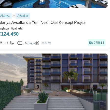
>
Alanya
Avsallar
Alanya Avsallar'da Yeni Nesil Otel Konsept Projesi
aşlayan fiyatlarla
€
124.450
ID:
075814
53
1+1
1
900 Mt
sq_m