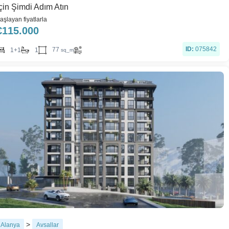
İçin Şimdi Adım Atın
aşlayan fiyatlarla
€
115.000
ID:
075842
77
1+1
1
sq_m
>
Alanya
Avsallar