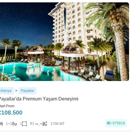
>
Alanya
Payallar
Payallar'da Premium Yaşam Deneyimi
tart From
€
108.500
ID:
075818
61
1+1
1
1700 MT
sq_m