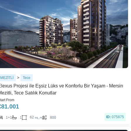
>
MEZİTLİ
Tece
Elexus Projesi ile Eşsiz Lüks ve Konforlu Bir Yaşam - Mersin
ezitli, Tece Satılık Konutlar
tart From
€
81.001
ID:
075875
62
1+1
1
800
sq_m