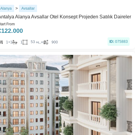
>
Alanya
Avsallar
Antalya Alanya Avsallar Otel Konsept Projeden Satılık Daireler
tart From
€
122.000
ID:
075883
53
1+1
1
900
sq_m