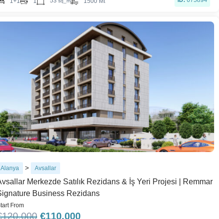
ID:
075894
53
1+1
1
1500 Mt
sq_m
>
Alanya
Avsallar
Avsallar Merkezde Satılık Rezidans & İş Yeri Projesi | Remmar
Signature Business Rezidans
tart From
€
120.000
€
110.000