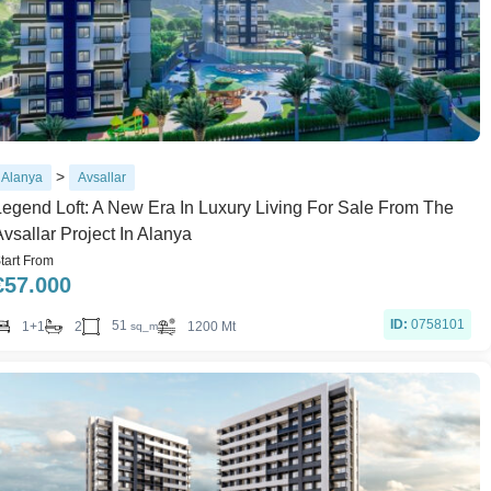
>
Alanya
Avsallar
Legend Loft: A New Era In Luxury Living For Sale From The
vsallar Project In Alanya
tart From
€
57.000
ID:
0758101
51
1+1
2
1200 Mt
sq_m