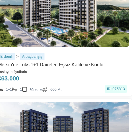
>
Erdemli
Arpaçbahşiş
Mersin'de Lüks 1+1 Daireler: Eşsiz Kalite ve Konfor
aşlayan fiyatlarla
€
63.000
ID:
075813
65
1+1
1
600 Mt
sq_m