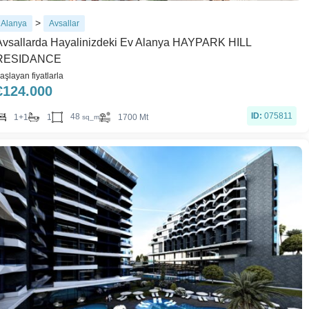
>
Alanya
Avsallar
Avsallarda Hayalinizdeki Ev Alanya HAYPARK HILL
RESIDANCE
aşlayan fiyatlarla
€
124.000
ID:
075811
48
1+1
1
1700 Mt
sq_m