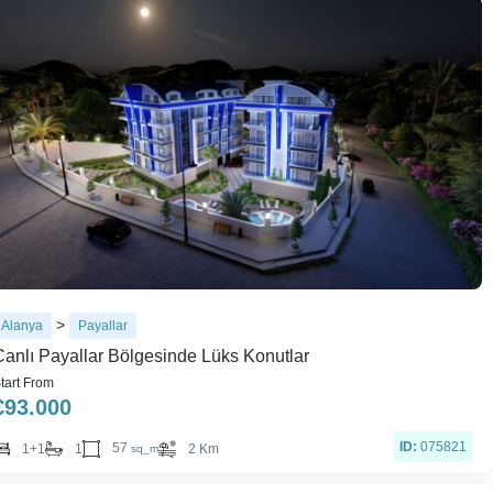
>
Alanya
Payallar
Canlı Payallar Bölgesinde Lüks Konutlar
tart From
€
93.000
ID:
075821
57
1+1
1
2 Km
sq_m