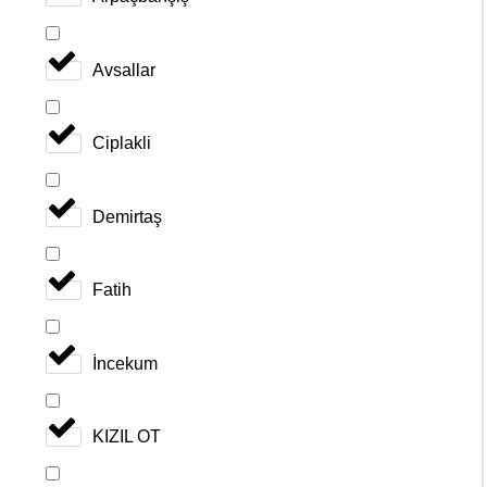
Avsallar
Ciplakli
Demirtaş
Fatih
İncekum
KIZIL OT