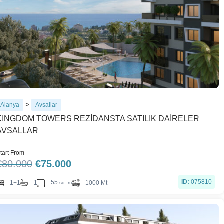
>
Alanya
Avsallar
KINGDOM TOWERS REZİDANSTA SATILIK DAİRELER
AVSALLAR
tart From
€
80.000
€
75.000
ID:
075810
55
1+1
1
1000 Mt
sq_m