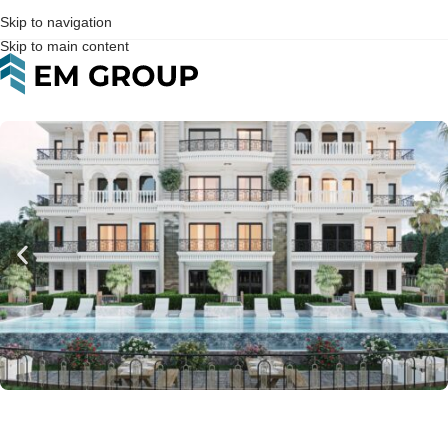
Skip to navigation
Skip to main content
Home
>
Daire
>
Satılık
>
Antalya
>
Alanya
>
Avsallar
>
Avsallarda