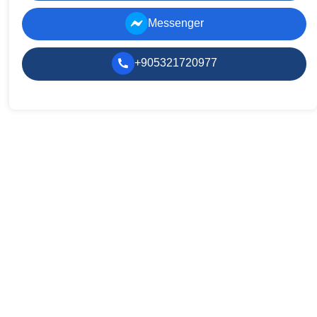
Messenger
+905321720977