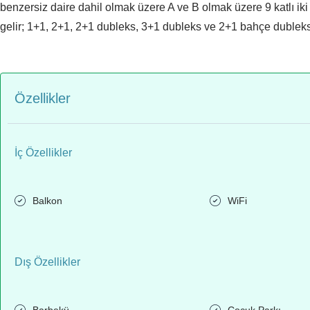
benzersiz daire dahil olmak üzere A ve B olmak üzere 9 katlı iki 
gelir; 1+1, 2+1, 2+1 dubleks, 3+1 dubleks ve 2+1 bahçe dubleks
Özellikler
İç Özellikler
Balkon
WiFi
Dış Özellikler
Barbekü
Çocuk Parkı