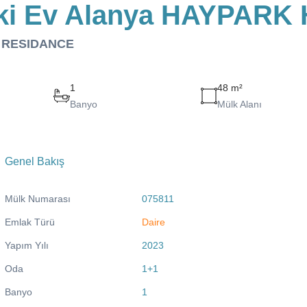
deki Ev Alanya HAYPAR
LL RESIDANCE
1
48 m²
Banyo
Mülk Alanı
Genel Bakış
Mülk Numarası
075811
Emlak Türü
Daire
Yapım Yılı
2023
Oda
1+1
Banyo
1