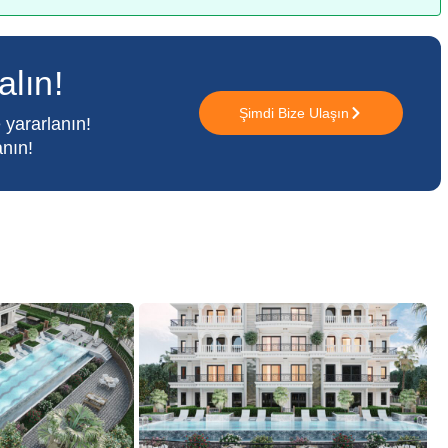
alın!
Şimdi Bize Ulaşın
 yararlanın!
anın!