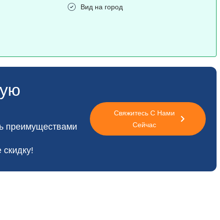
Вид на город
ную
Свяжитесь С Нами
Сейчас
сь преимуществами
 скидку!