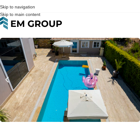
Skip to navigation
Skip to main content
Home
>
Вилла
>
Продается
>
Анталия
>
Аланья
>
Авсаллар
>