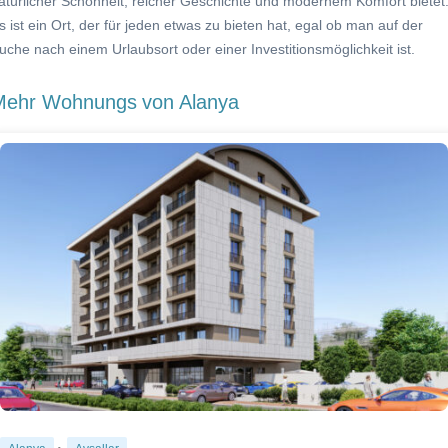
atürlicher Schönheit, reicher Geschichte und modernem Komfort bietet
s ist ein Ort, der für jeden etwas zu bieten hat, egal ob man auf der
uche nach einem Urlaubsort oder einer Investitionsmöglichkeit ist.
Mehr Wohnungs
von Alanya