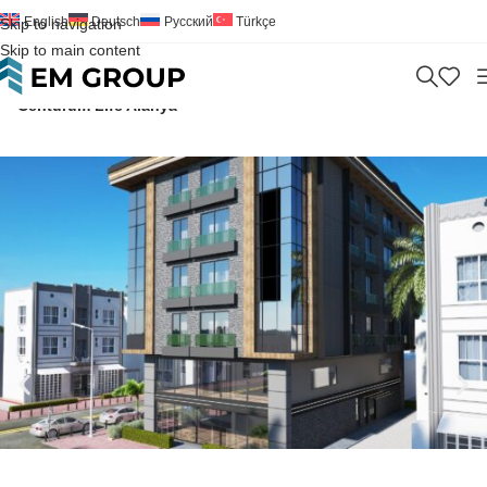
English
Deutsch
Русский
Türkçe
Skip to navigation
Skip to main content
Home
>
Wohnung
>
Zu Verkaufen
>
Antalya
>
Alanya
>
Centurum Life Alanya