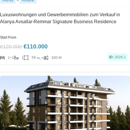
Alanya
Avsallar
>
Luxuswohnungen und Gewerbeimmobilien zum Verkauf in
Alanya Avsallar-Remmar Signature Business Residence
Start From
€
110.000
€
120.000
ID:
2026-1
58
1+1
1
830 M
sq_m