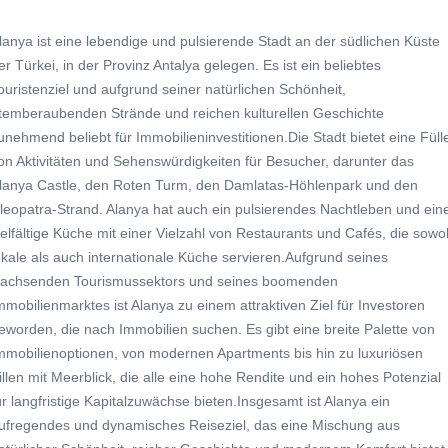
lanya ist eine lebendige und pulsierende Stadt an der südlichen Küste
er Türkei, in der Provinz Antalya gelegen. Es ist ein beliebtes
ouristenziel und aufgrund seiner natürlichen Schönheit,
temberaubenden Strände und reichen kulturellen Geschichte
unehmend beliebt für Immobilieninvestitionen.Die Stadt bietet eine Füll
on Aktivitäten und Sehenswürdigkeiten für Besucher, darunter das
lanya Castle, den Roten Turm, den Damlatas-Höhlenpark und den
leopatra-Strand. Alanya hat auch ein pulsierendes Nachtleben und ein
ielfältige Küche mit einer Vielzahl von Restaurants und Cafés, die sowo
okale als auch internationale Küche servieren.Aufgrund seines
achsenden Tourismussektors und seines boomenden
mmobilienmarktes ist Alanya zu einem attraktiven Ziel für Investoren
eworden, die nach Immobilien suchen. Es gibt eine breite Palette von
mmobilienoptionen, von modernen Apartments bis hin zu luxuriösen
illen mit Meerblick, die alle eine hohe Rendite und ein hohes Potenzial
ür langfristige Kapitalzuwächse bieten.Insgesamt ist Alanya ein
ufregendes und dynamisches Reiseziel, das eine Mischung aus