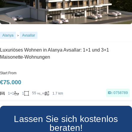
Alanya
Avsallar
>
Luxuriöses Wohnen in Alanya Avsallar: 1+1 und 3+1
Maisonette-Wohnungen
Start From
€
75.000
ID:
0758789
55
1+1
1
1.7 km
sq_m
Lassen Sie sich kostenlos
beraten!