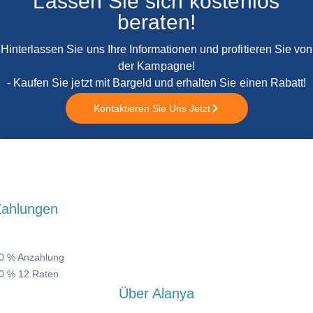
Lassen Sie sich kostenlos
beraten!
Hinterlassen Sie uns Ihre Informationen und profitieren Sie von
der Kampagne!
- Kaufen Sie jetzt mit Bargeld und erhalten Sie einen Rabatt!
Kontaktieren Sie Uns Jetzt
Zahlungen
0 % Anzahlung
0 % 12 Raten
Über Alanya