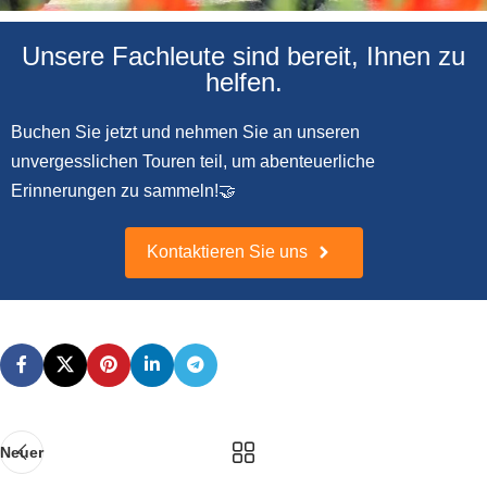
Unsere Fachleute sind bereit, Ihnen zu
Buggy-Safari
helfen.
Schließen Sie sich der Bagi Safari an,
um die Naturschönheiten von Alanya zu
Buchen Sie jetzt und nehmen Sie an unseren
erkunden und ein unvergessliches Off-
unvergesslichen Touren teil, um abenteuerliche
Road-Erlebnis zu haben!
Erinnerungen zu sammeln!🤝
Hier klicken
Kontaktieren Sie uns
Neuer