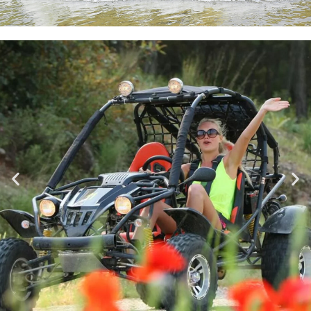
JEEP SAFARİ
Kommen Sie nach Alanya für eine
aufregende Reise zu unerforschten
Routen und entdecken Sie die
einzigartigen Naturschönheiten mit Jeep-
Safari-Touren!
Hier klicken