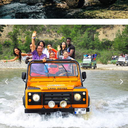
QUAD-Safari
Kommen Sie nach Alanya für ein
adrenalingeladenes Abenteuer und
machen Sie einen Spaziergang in der
Natur mit unvergesslichen Quad-Safari-
Touren!