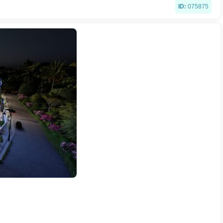
ID:
075875