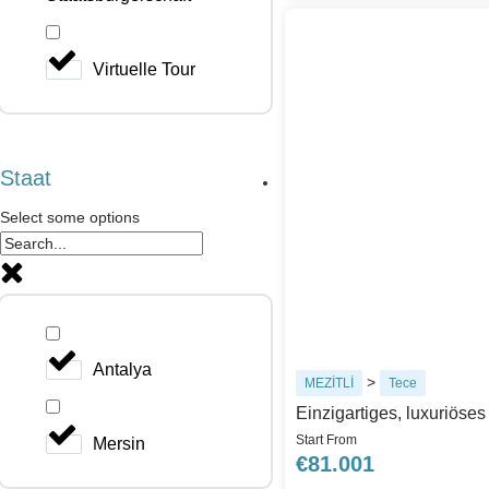
Virtuelle Tour
Staat
Select some options
Antalya
>
MEZİTLİ
Tece
Einzigartiges, luxuriöse
Start From
Mersin
€
81.001