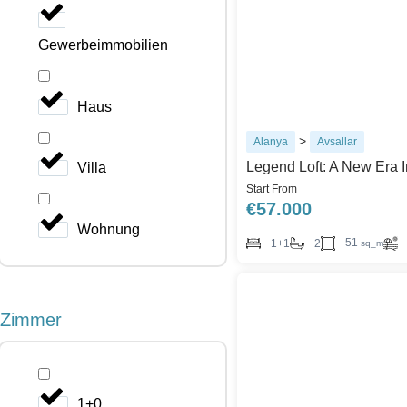
Gewerbeimmobilien
Haus
>
Alanya
Avsallar
Legend Loft: A New Era I
Villa
Start From
€
57.000
Wohnung
51
1+1
2
sq_m
Zimmer
1+0