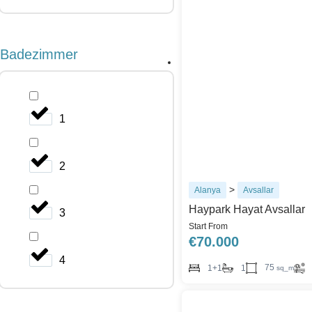
Badezimmer
1
2
>
Alanya
Avsallar
Haypark Hayat Avsallar
3
Start From
€
70.000
4
75
1+1
1
sq_m