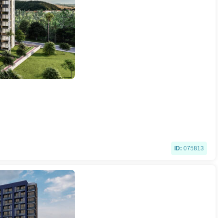
ID:
075813