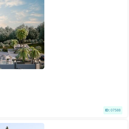
ID:
07588