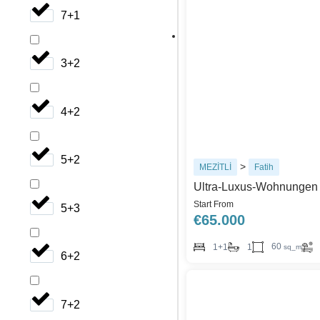
7+1
3+2
4+2
5+2
>
MEZİTLİ
Fatih
Ultra-Luxus-Wohnungen zu
Start From
5+3
€
65.000
60
1+1
1
sq_m
6+2
7+2