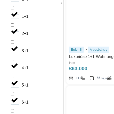
1+1
2+1
>
Erdemli
Arpaçbahşiş
3+1
Luxuriöse 1+1-Wohnungen
from
4+1
€
63.000
65
1+1
1
sq_m
5+1
6+1