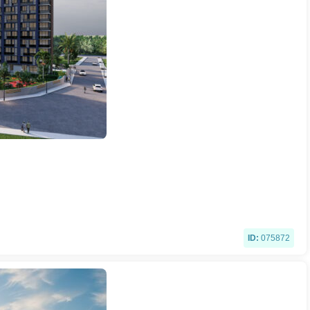
ID:
075872