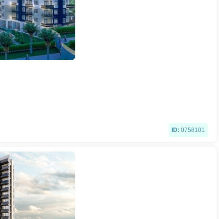
ID:
0758101