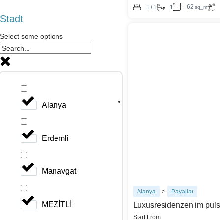
62
1+1
1
sq_m
Stadt
Select some options
Alanya
Erdemli
Manavgat
>
Alanya
Payallar
MEZİTLİ
Luxusresidenzen im pulsi
Start From