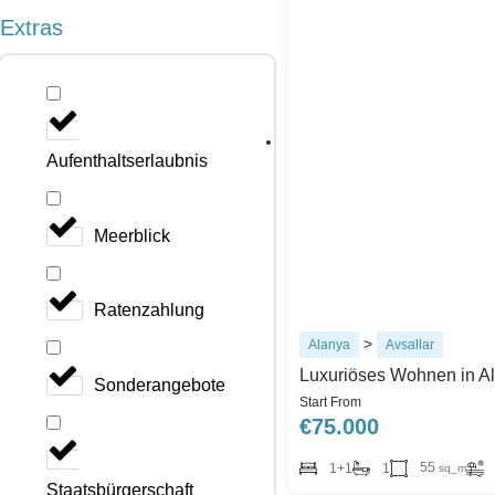
Extras
Aufenthaltserlaubnis
Meerblick
Ratenzahlung
>
Alanya
Avsallar
Luxuriöses Wohnen in A
Sonderangebote
Start From
€
75.000
55
1+1
1
sq_m
Staatsbürgerschaft