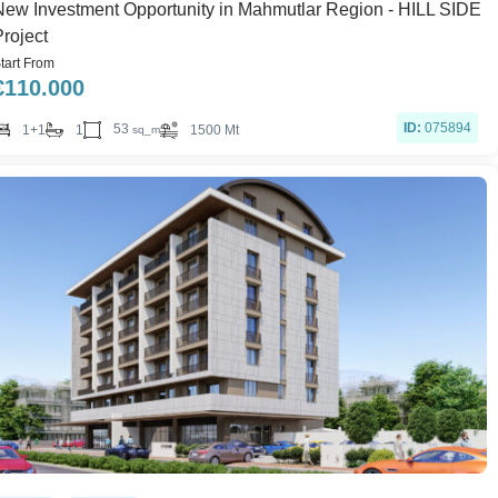
New Investment Opportunity in Mahmutlar Region - HILL SIDE
Project
tart From
€
110.000
ID:
075894
53
1+1
1
1500 Mt
sq_m