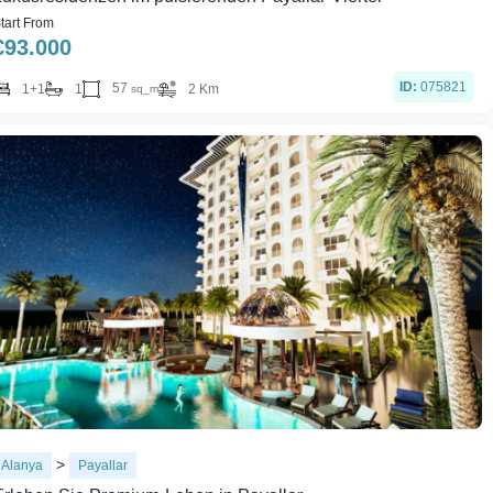
tart From
€
93.000
ID:
075821
57
1+1
1
2 Km
sq_m
>
Alanya
Payallar