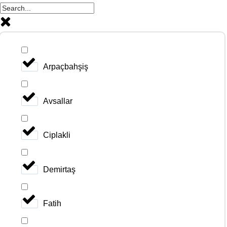
Arpaçbahşiş
Avsallar
Ciplakli
Demirtaş
Fatih