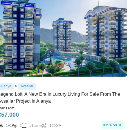
>
Alanya
Avsallar
Legend Loft: A New Era In Luxury Living For Sale From The
vsallar Project In Alanya
tart From
€
57.000
ID:
0758101
51
1+1
2
1200 Mt
sq_m