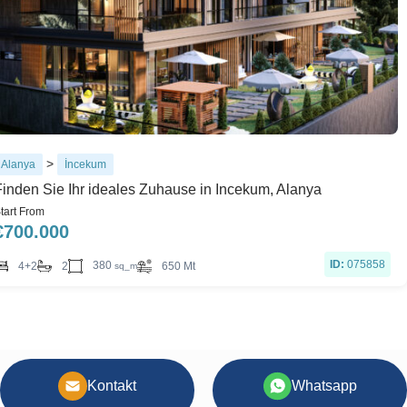
>
Alanya
İncekum
Finden Sie Ihr ideales Zuhause in Incekum, Alanya
tart From
€
700.000
ID:
075858
380
4+2
2
650 Mt
sq_m
Kontakt
Whatsapp