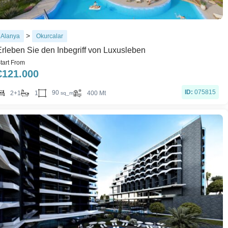
>
Alanya
Okurcalar
Erleben Sie den Inbegriff von Luxusleben
tart From
€
121.000
ID:
075815
90
2+1
1
400 Mt
sq_m