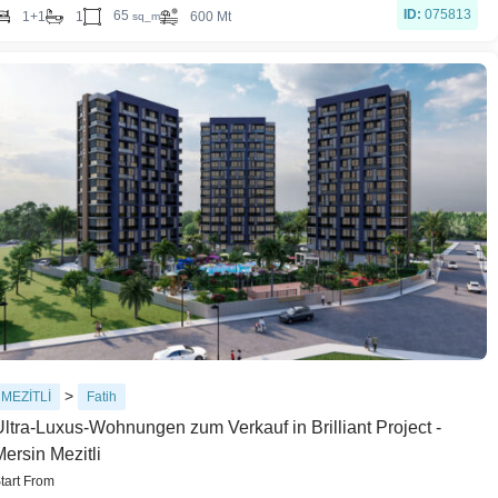
ID:
075813
65
1+1
1
600 Mt
sq_m
>
MEZİTLİ
Fatih
Ultra-Luxus-Wohnungen zum Verkauf in Brilliant Project -
ersin Mezitli
tart From