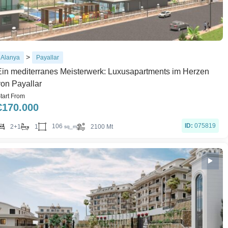
>
Alanya
Payallar
Ein mediterranes Meisterwerk: Luxusapartments im Herzen
von Payallar
tart From
€
170.000
ID:
075819
106
2+1
1
2100 Mt
sq_m