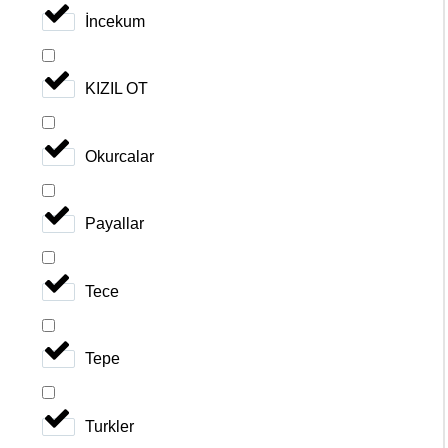
İncekum
KIZIL OT
Okurcalar
Payallar
Tece
Tepe
Turkler