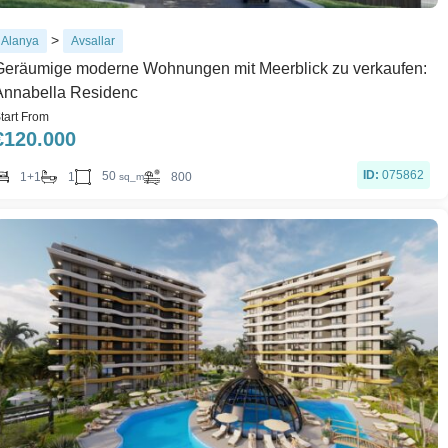
>
Alanya
Avsallar
Geräumige moderne Wohnungen mit Meerblick zu verkaufen:
Annabella Residenc
tart From
€
120.000
ID:
075862
50
1+1
1
800
sq_m