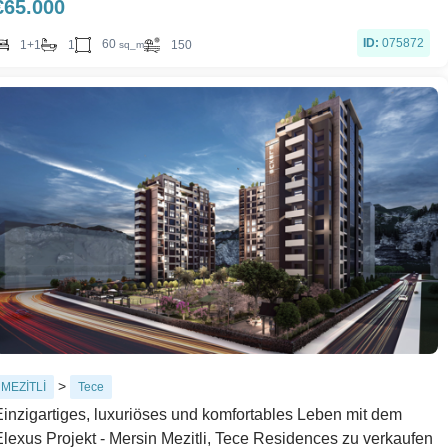
€
65.000
ID:
075872
60
1+1
1
150
sq_m
>
MEZİTLİ
Tece
Einzigartiges, luxuriöses und komfortables Leben mit dem
Elexus Projekt - Mersin Mezitli, Tece Residences zu verkaufen