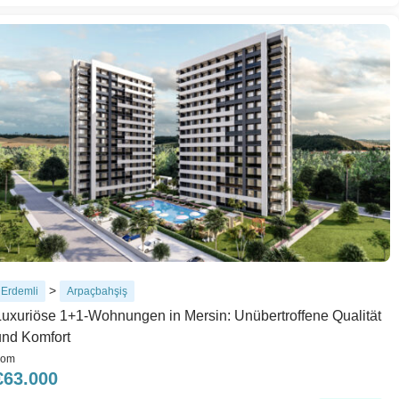
>
Erdemli
Arpaçbahşiş
Luxuriöse 1+1-Wohnungen in Mersin: Unübertroffene Qualität
und Komfort
rom
€
63.000