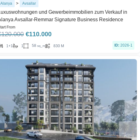
>
Alanya
Avsallar
Luxuswohnungen und Gewerbeimmobilien zum Verkauf in
Alanya Avsallar-Remmar Signature Business Residence
tart From
€
120.000
€
110.000
ID:
2026-1
58
1+1
1
830 M
sq_m