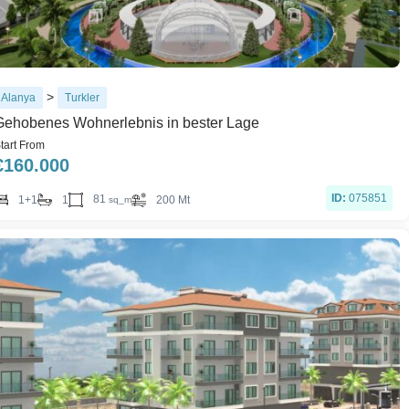
>
Alanya
Turkler
Gehobenes Wohnerlebnis in bester Lage
tart From
€
160.000
ID:
075851
81
1+1
1
200 Mt
sq_m