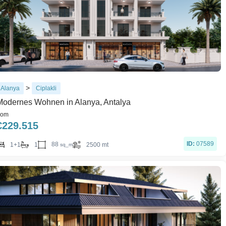
>
Alanya
Ciplakli
Modernes Wohnen in Alanya, Antalya
rom
€
229.515
ID:
07589
88
1+1
1
2500 mt
sq_m