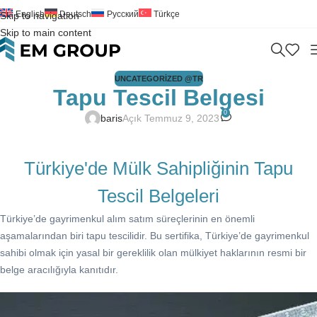
English
Deutsch
Русский
Türkçe
Skip to navigation
Skip to main content
UNCATEGORIZED @TR
Tapu Tescil Belgesi
0
baris
Açık Temmuz 9, 2023
Türkiye'de Mülk Sahipliğinin Tapu
Tescil Belgeleri
Türkiye’de gayrimenkul alım satım süreçlerinin en önemli
aşamalarından biri tapu tescilidir. Bu sertifika, Türkiye’de gayrimenkul
sahibi olmak için yasal bir gereklilik olan mülkiyet haklarının resmi bir
belge aracılığıyla kanıtıdır.