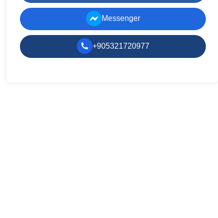
Messenger
+905321720977