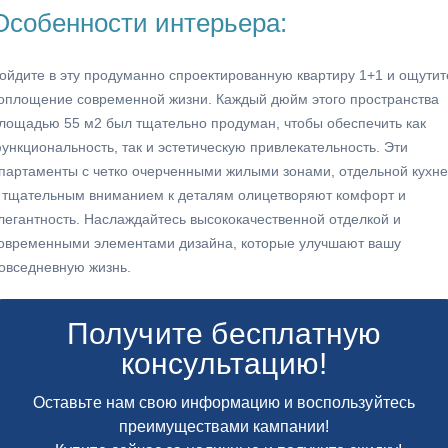
Особенности интерьера:
ойдите в эту продуманно спроектированную квартиру 1+1 и ощутит
оплощение современной жизни. Каждый дюйм этого пространства
лощадью 55 м2 был тщательно продуман, чтобы обеспечить как
ункциональность, так и эстетическую привлекательность. Эти
партаменты с четко очерченными жилыми зонами, отдельной кухн
 тщательным вниманием к деталям олицетворяют комфорт и
легантность. Наслаждайтесь высококачественной отделкой и
овременными элементами дизайна, которые улучшают вашу
овседневную жизнь.
Получите бесплатную
консультацию!
Оставьте нам свою информацию и воспользуйтесь
преимуществами кампании!