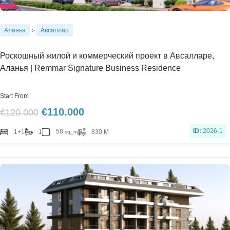
Аланья
Авсаллар
>
Роскошный жилой и коммерческий проект в Авсалларе,
Аланья | Remmar Signature Business Residence
Start From
€
110.000
€
120.000
ID:
2026-1
58
1+1
1
830 M
sq_m