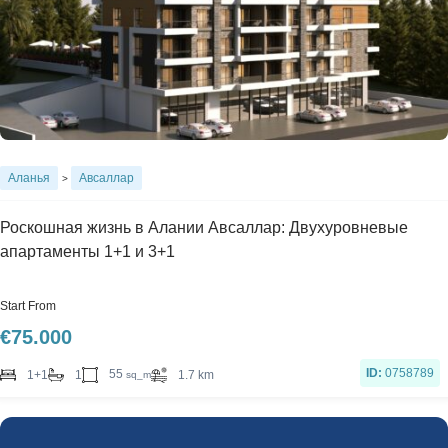
Аланья
Авсаллар
>
Роскошная жизнь в Алании Авсаллар: Двухуровневые
апартаменты 1+1 и 3+1
Start From
€
75.000
ID:
0758789
55
1+1
1
1.7 km
sq_m