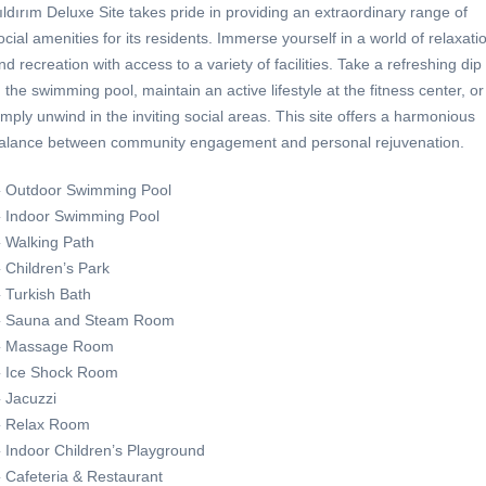
ıldırım Deluxe Site takes pride in providing an extraordinary range of
ocial amenities for its residents. Immerse yourself in a world of relaxati
nd recreation with access to a variety of facilities. Take a refreshing dip
n the swimming pool, maintain an active lifestyle at the fitness center, or
imply unwind in the inviting social areas. This site offers a harmonious
alance between community engagement and personal rejuvenation.
 Outdoor Swimming Pool
 Indoor Swimming Pool
 Walking Path
 Children’s Park
 Turkish Bath
 Sauna and Steam Room
 Massage Room
 Ice Shock Room
 Jacuzzi
 Relax Room
 Indoor Children’s Playground
 Cafeteria & Restaurant