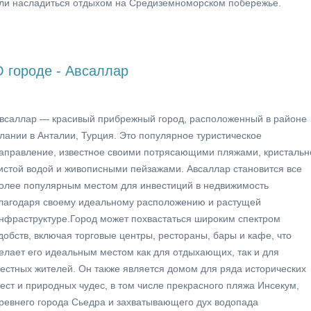
ли насладиться отдыхом на Средиземноморском побережье.
О городе - Авсаллар
всаллар — красивый прибрежный город, расположенный в районе
лании в Анталии, Турция. Это популярное туристическое
аправление, известное своими потрясающими пляжами, кристальн
истой водой и живописными пейзажами. Авсаллар становится все
олее популярным местом для инвестиций в недвижимость
лагодаря своему идеальному расположению и растущей
нфраструктуре.Город может похвастаться широким спектром
добств, включая торговые центры, рестораны, бары и кафе, что
елает его идеальным местом как для отдыхающих, так и для
естных жителей. Он также является домом для ряда исторических
ест и природных чудес, в том числе прекрасного пляжа Инсекум,
ревнего города Сьедра и захватывающего дух водопада