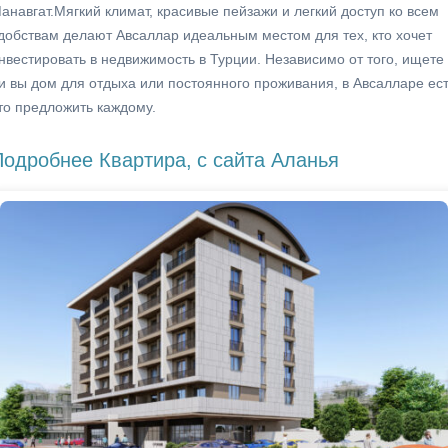
анавгат.Мягкий климат, красивые пейзажи и легкий доступ ко всем
добствам делают Авсаллар идеальным местом для тех, кто хочет
нвестировать в недвижимость в Турции. Независимо от того, ищете
и вы дом для отдыха или постоянного проживания, в Авсалларе ес
то предложить каждому.
Подробнее Квартира,
с сайта Аланья