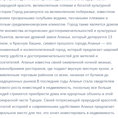
риродной красоте, великолепным пляжам и богатой культурной
стории.Город раскинулся на великолепном побережье, известном
воими прозрачными голубыми водами, песчаными пляжами и
ёплым средиземноморским климатом. Город также является домом
ля множества исторических достопримечательностей и культурных
бъектов, включая древний замок Аланьи, который датируется 13
еком, и Красную башню, символ прошлого города.Аланья — это
инамичный и космополитичный город, который предлагает широки
пектр удобств и достопримечательностей для жителей и
осетителей. Аланья известна своей оживленной ночной жизнью,
азнообразием ресторанов, где подают вкусную местную кухню, и
живленным торговым районом со всем, начиная от бутиков до
радиционных рынков.В последние годы Аланья стала свидетелем
езкого роста инвестиций в недвижимость, поскольку все больше
юдей стремятся приобрести дома или курортные объекты в этой
рекрасной части Турции. Своей потрясающей природной красотой,
огатой историей и современными удобствами Аланья предлагает
деальное место для тех, кто хочет инвестировать в недвижимость