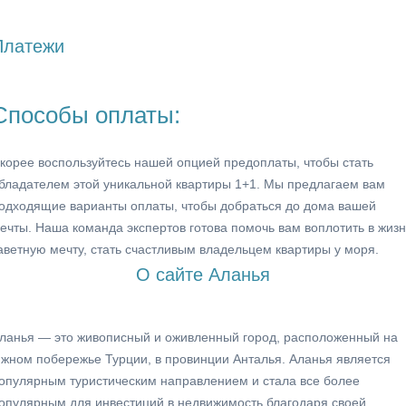
Платежи
Способы оплаты:
корее воспользуйтесь нашей опцией предоплаты, чтобы стать
бладателем этой уникальной квартиры 1+1. Мы предлагаем вам
одходящие варианты оплаты, чтобы добраться до дома вашей
ечты. Наша команда экспертов готова помочь вам воплотить в жизн
аветную мечту, стать счастливым владельцем квартиры у моря.
О сайте Аланья
ланья — это живописный и оживленный город, расположенный на
жном побережье Турции, в провинции Анталья. Аланья является
опулярным туристическим направлением и стала все более
опулярным для инвестиций в недвижимость благодаря своей