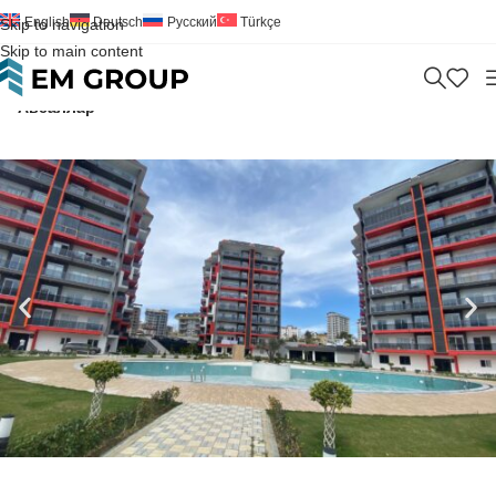
English
Deutsch
Русский
Türkçe
Skip to navigation
Skip to main content
Home
>
Квартира 1+1 на продажу в Yildirim Deluxe Аланья
Авсаллар