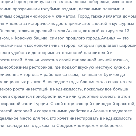
стории.Город раскинулся на великолепном побережье, известном
воими прозрачными голубыми водами, песчаными пляжами и
ёплым средиземноморским климатом. Город также является домом
ля множества исторических достопримечательностей и культурных
бъектов, включая древний замок Аланьи, который датируется 13
еком, и Красную башню, символ прошлого города.Аланья — это
инамичный и космополитичный город, который предлагает широки
пектр удобств и достопримечательностей для жителей и
осетителей. Аланья известна своей оживленной ночной жизнью,
азнообразием ресторанов, где подают вкусную местную кухню, и
живленным торговым районом со всем, начиная от бутиков до
радиционных рынков.В последние годы Аланья стала свидетелем
езкого роста инвестиций в недвижимость, поскольку все больше
юдей стремятся приобрести дома или курортные объекты в этой
рекрасной части Турции. Своей потрясающей природной красотой,
огатой историей и современными удобствами Аланья предлагает
деальное место для тех, кто хочет инвестировать в недвижимость
ли насладиться отдыхом на Средиземноморском побережье.