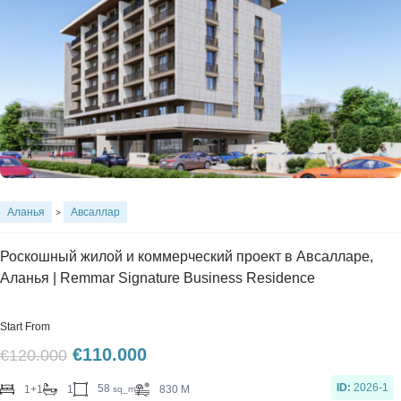
Аланья
Авсаллар
>
Роскошный жилой и коммерческий проект в Авсалларе,
Аланья | Remmar Signature Business Residence
Start From
€
110.000
€
120.000
ID:
2026-1
58
1+1
1
830 M
sq_m