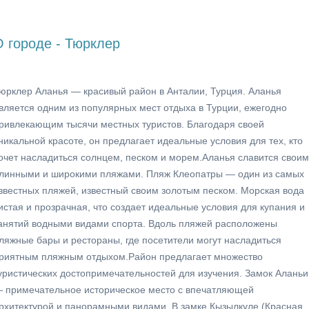
О городе - Тюрклер
юрклер Аланья — красивый район в Анталии, Турция. Аланья
вляется одним из популярных мест отдыха в Турции, ежегодно
ривлекающим тысячи местных туристов. Благодаря своей
никальной красоте, он предлагает идеальные условия для тех, кто
очет насладиться солнцем, песком и морем.Аланья славится свои
линными и широкими пляжами. Пляж Клеопатры — один из самых
звестных пляжей, известный своим золотым песком. Морская вода
истая и прозрачная, что создает идеальные условия для купания и
анятий водными видами спорта. Вдоль пляжей расположены
ляжные бары и рестораны, где посетители могут насладиться
риятным пляжным отдыхом.Район предлагает множество
уристических достопримечательностей для изучения. Замок Аланьи
 примечательное историческое место с впечатляющей
рхитектурой и панорамными видами. В замке Кызылкуле (Красная