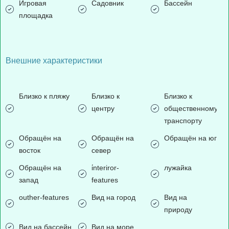
Игровая
Садовник
Бассейн
площадка
Внешние характеристики
Близко к пляжу
Близко к
Близко к
центру
общественному
транспорту
Обращён на
Обращён на
Обращён на юг
восток
север
Обращён на
i̇nteriror-
лужайка
запад
features
outher-features
Вид на город
Вид на
природу
Вид на бассейн
Вид на море