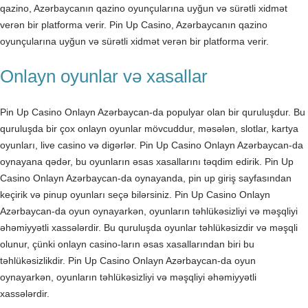
qazino, Azərbaycanın qazino oyunçularına uyğun və sürətli xidmət
verən bir platforma verir. Pin Up Casino, Azərbaycanın qazino
oyunçularına uyğun və sürətli xidmət verən bir platforma verir.
Onlayn oyunlar və xasallar
Pin Up Casino Onlayn Azərbaycan-da populyar olan bir quruluşdur. Bu
quruluşda bir çox onlayn oyunlar mövcuddur, məsələn, slotlar, kartya
oyunları, live casino və digərlər. Pin Up Casino Onlayn Azərbaycan-da
oynayana qədər, bu oyunların əsas xasallarını təqdim edirik. Pin Up
Casino Onlayn Azərbaycan-da oynayanda, pin up giriş sayfasından
keçirik və pinup oyunları seçə bilərsiniz. Pin Up Casino Onlayn
Azərbaycan-da oyun oynayarkən, oyunların təhlükəsizliyi və məşqliyi
əhəmiyyətli xassələrdir. Bu quruluşda oyunlar təhlükəsizdir və məşqli
olunur, çünki onlayn casino-ların əsas xasallarından biri bu
təhlükəsizlikdir. Pin Up Casino Onlayn Azərbaycan-da oyun
oynayarkən, oyunların təhlükəsizliyi və məşqliyi əhəmiyyətli
xassələrdir.