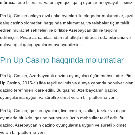
müraciət edə bilərsiniz və onlayn qızıl qalıq oyunlarını oynayabilirsiniz.
Pin Up Casino onlayn qızıl qalıq oyunları ilə əlaqədar məlumatlar, qızıl
qalıq casino xidmətləri haqqında məlumatlar, və tələbələr üçün təklif
edilən müraciət səhifələri ilə birlikdə Azərbaycan dili ilə təqdim
edilmişdir. Pinap az səhifəsindən rahatlıqla müraciət edə bilərsiniz və
onlayn qızıl qalıq oyunlarını oynayabilirsiniz.
Pin Up Casino haqqında məlumatlar
Pin Up Casino, Azərbaycanlı qazino oyunçuları üçün məhsuludur. Pin
Up Casino, 2015-cü ildə təşkil edilmiş və dünya çapında populyar olan
qazino tərəfindən idarə edilir. Bu qazino, Azərbaycanın qazino
oyunçularına uyğun və sürətli xidmət verən bir platforma verir.
Pin Up Casino, qazino oyunları, live casino, slotlar, tarzlar və digər
oyunlarla birlikdə, qazino oyunçuları üçün məhsullar təklif edir. Bu
qazino, Azərbaycanın qazino oyunçularına uyğun və sürətli xidmət
verən bir platforma verir.