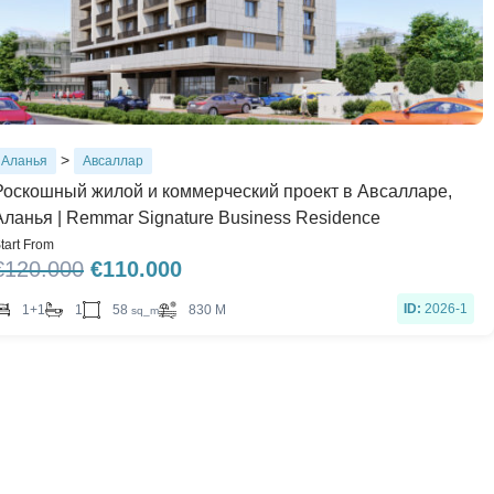
>
Аланья
Авсаллар
Роскошный жилой и коммерческий проект в Авсалларе,
Аланья | Remmar Signature Business Residence
tart From
€
120.000
€
110.000
ID:
2026-1
58
1+1
1
830 M
sq_m