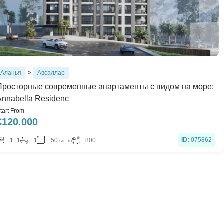
>
Аланья
Авсаллар
Просторные современные апартаменты с видом на море:
Annabella Residenc
tart From
€
120.000
ID:
075862
50
1+1
1
800
sq_m